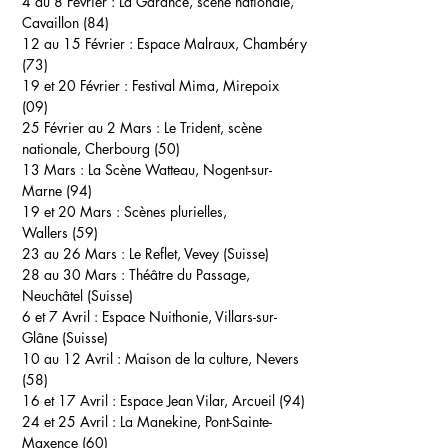
4 au 8 Février :
La Garance, scène nationale,
Cavaillon (84)
12 au 15 Février :
Espace Malraux, Chambéry
(73)
19 et 20 Février :
Festival Mima, Mirepoix
(09)
25 Février au 2 Mars :
Le Trident, scène
nationale, Cherbourg (50)
13 Mars :
La Scène Watteau, Nogent-sur-
Marne (94)
19 et 20 Mars :
Scènes plurielles,
Wallers (59)
23 au 26 Mars :
Le Reflet, Vevey (Suisse)
28 au 30 Mars :
Théâtre du Passage,
Neuchâtel (Suisse)
6 et 7 Avril :
Espace Nuithonie, Villars-sur-
Glâne (Suisse)
10 au 12 Avril :
Maison de la culture, Nevers
(58)
16 et 17 Avril :
Espace Jean Vilar, Arcueil (94)
24 et 25 Avril :
La Manekine, Pont-Sainte-
Maxence (60)