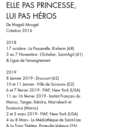
ELLE PAS PRINCESSE,
LUI PAS HÉROS
De Magali Mougel
Création 2016
2018
17 octobre -
La Passerelle, Rixheim (68)
5 au 7 Novembre -
L’Echalier, Saint-Agil (41)
&
Ligue de l’enseignement
2019
8 Janvier 2019 -
Drocourt (62)
10 et 11 Janvier -
Ville de Soissons (02)
6 et 7 février 2019 -
FIAF, New York (USA)
11 au 16 février 2019 -
Institut Français du
Maroc, Tanger, Kénitra, Marrakech et
Essaouira (Maroc)
2 et 3 mars 2019 -
FIAF, New York (USA)
4 au 8 Mars -
La Médiathèque de Saint-Uze
&
Le Train Théâtre, Portes-lès-Valence (26)