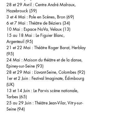
28 et 29 Avril :
Centre André Malraux,
Hazebrouck (59)
3 et 4 Mai
: Pole en Scènes, Bron (69)
6 et 7 Mai :
Théâtre de Béziers (34)
10 Mai :
Espace NoVa, Velaux (13)
15 au 18 Mai :
Le Figuier Blanc,
Argenteuil (95)
21 et 22 Mai :
Théâtre Roger Barat, Herblay
(95)
24 Mai :
Maison du théâtre et de la danse,
Epiney-sur-Seine (93)
28 et 29 Mai :
L’avant-Seine, Colombes (92)
1er et 2 Juin :
Festival Imaginate, Édimbourg
(UK)
13 et 14 Juin :
Le Parvis scène nationale,
Tarbes (65)
25 au 29 Juin :
Théâtre Jean-Vilar, Vitry-sur-
Seine (94)