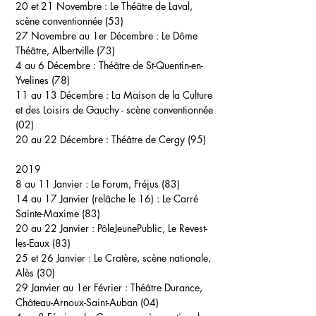
20 et 21 Novembre :
Le Théâtre de Laval,
scène conventionnée (53)
27 Novembre au 1er Décembre :
Le Dôme
Théâtre, Albertville (73)
4 au 6 Décembre :
Théâtre de St-Quentin-en-
Yvelines (78)
11 au 13 Décembre :
La Maison de la Culture
et des Loisirs de Gauchy - scène conventionnée
(02)
20 au 22 Décembre :
Théâtre de Cergy (95)
2019
8 au 11 Janvier :
Le Forum, Fréjus (83)
14 au 17 Janvier (relâche le 16) :
Le Carré
Sainte-Maxime (83)
20 au 22 Janvier : P
ôleJeunePublic, Le Revest-
les-Eaux (83)
25 et 26 Janvier :
Le Cratère, scène nationale,
Alès (30)
29 Janvier au 1er Février :
Théâtre Durance,
Château-Arnoux-Saint-Auban (04)