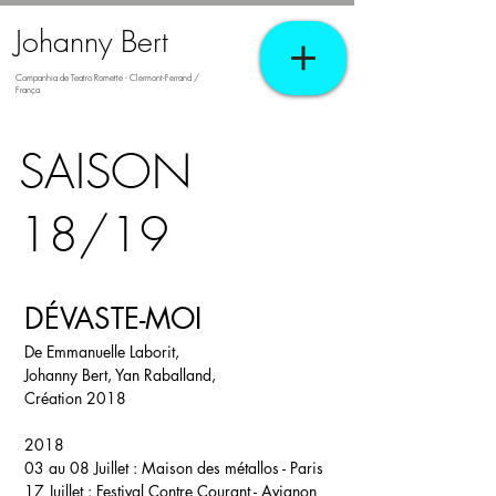
Johanny Bert
Companhia de Teatro Romette - Clermont-Ferrand /
França
SAISON
18/19
DÉVASTE-MOI
De Emmanuelle Laborit,
Johanny Bert, Yan Raballand,
Création 2018
2018
03 au 08 Juillet :
Maison des métallos - Paris
17 Juillet :
Festival Contre Courant - Avignon